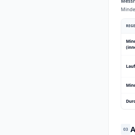
Messr
Minde
REG
Mind
(inn
Lauf
Mind
Dur
A
03