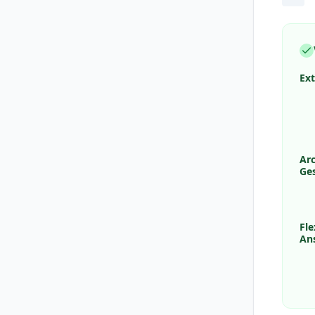
Ex
Ar
Ge
Fle
An