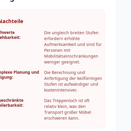
Nachteile
chwerte
Die ungleich breiten Stufen
ehbarkeit
:
erfordern erhöhte
Aufmerksamkeit und sind für
Personen mit
Mobilitätseinschränkungen
weniger geeignet.
plexe Planung und
Die Berechnung und
tigung
:
Anfertigung der keilförmigen
Stufen ist aufwändiger und
kostenintensiver.
geschränkte
Das Treppenloch ist oft
lierbarkeit
:
relativ klein, was den
Transport großer Möbel
erschweren kann.