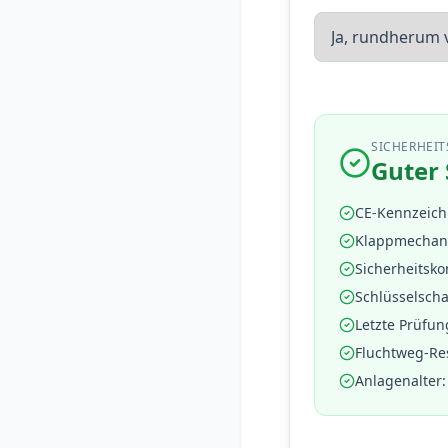
SICHERHEI
Guter 
CE-Kennzeic
Klappmechan
Sicherheitsko
Schlüsselscha
Letzte Prüfun
Fluchtweg-Res
Anlagenalter
: