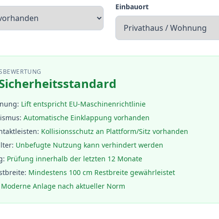
Einbauort
TSBEWERTUNG
Sicherheitsstandard
hnung
:
Lift entspricht EU-Maschinenrichtlinie
ismus
:
Automatische Einklappung vorhanden
ntaktleisten
:
Kollisionsschutz an Plattform/Sitz vorhanden
lter
:
Unbefugte Nutzung kann verhindert werden
g
:
Prüfung innerhalb der letzten 12 Monate
tbreite
:
Mindestens 100 cm Restbreite gewährleistet
Moderne Anlage nach aktueller Norm