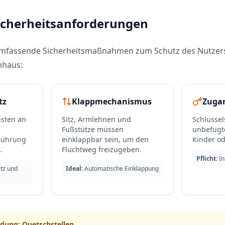
Sicherheitsanforderungen
umfassende Sicherheitsmaßnahmen zum Schutz des Nutzer
nhaus:
tz
Klappmechanismus
Zuga
isten an
Sitz, Armlehnen und
Schlüssel
Fußstütze müssen
unbefugt
erührung
einklappbar sein, um den
Kinder od
.
Fluchtweg freizugeben.
Pflicht:
In
itz und
Ideal:
Automatische Einklappung
dung: Quetschstellen