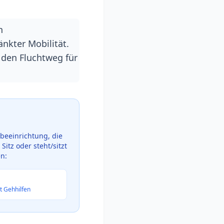
n
nkter Mobilität.
 den Fluchtweg für
ebeeinrichtung, die
itz oder steht/sitzt
en:
t Gehhilfen