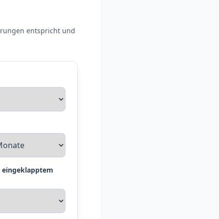
erungen entspricht und
i eingeklapptem