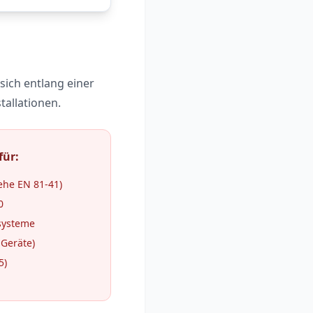
 sich entlang einer
tallationen.
für:
iehe EN 81-41)
0
tsysteme
 Geräte)
5)