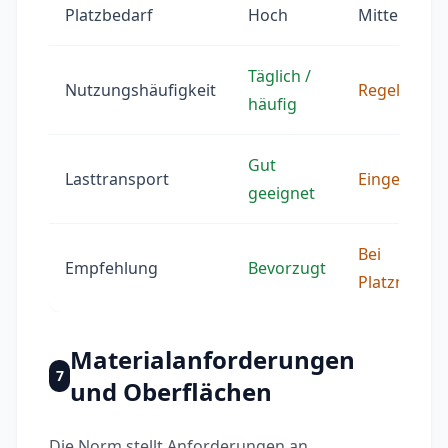
Platzbedarf
Hoch
Mittel
Täglich /
Nutzungshäufigkeit
Regelmäßig
häufig
Gut
Lasttransport
Eingeschrä
geeignet
Bei
Empfehlung
Bevorzugt
Platzmange
Materialanforderungen
7
und Oberflächen
Die Norm stellt Anforderungen an